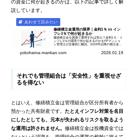
の資金に何が起きるのかは、以下の記事で詳しく解
説しています。
修繕積立金運用の限界｜金利1％ vs イン
フレ3％で何が起きるか
修繕積立金を国債で運用すれば安心？金利1％・イ
ンフレ3％の環境で何が起きるのかをFPマンショ
ン管理士が定量的に解説。2026年以降の積立金防
衛策とは。
yokohama-mankan.com
2026.01.19
それでも管理組合は「安全性」を重視せざ
るを得ない
とはいえ、修繕積立金は管理組合が区分所有者から
預かった共有財産です。
たとえインフレ対策を名目
にしたとしても、元本が失われるリスクを取るよう
な運用は許されません。
修繕積立金は投機資金では
ないという認識を、管理組合の運営の根幹に据えて