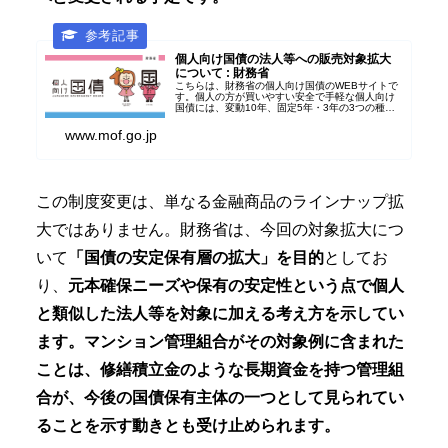
個人向け国債の法人等への販売対象拡大
について : 財務省
こちらは、財務省の個人向け国債のWEBサイトで
す。個人の方が買いやすい安全で手軽な個人向け
国債には、変動10年、固定5年・3年の3つの種類
があり、それぞれの特徴をわかりやすく説明して
います。また、現在募集中の個人向け国債の情報
www.mof.go.jp
も掲載していま...
この制度変更は、単なる金融商品のラインナップ拡
大ではありません。財務省は、今回の対象拡大につ
いて
「国債の安定保有層の拡大」を目的
としてお
り、
元本確保ニーズや保有の安定性という点で個人
と類似した法人等を対象に加える考え方を示してい
ます。マンション管理組合がその対象例に含まれた
ことは、修繕積立金のような長期資金を持つ管理組
合が、今後の国債保有主体の一つとして見られてい
ることを示す動きとも受け止められます。