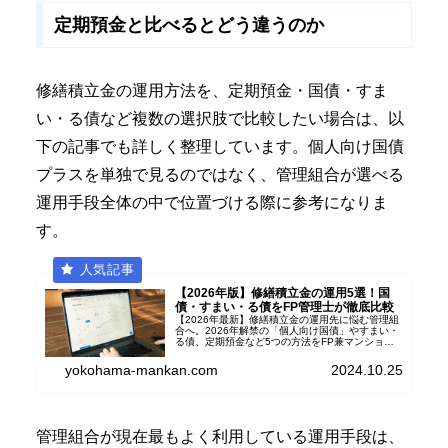
定期預金と比べるとどう違うのか
修繕積立金の運用方法を、定期預金・国債・すま
い・る債など複数の選択肢で比較したい場合は、以
下の記事でも詳しく整理しています。個人向け国債
プラスを単独で見るのではなく、管理組合が選べる
運用手段全体の中で位置づける際に参考になりま
す。
【2026年版】修繕積立金の運用5選！国
債・すまい・る債をFP管理士が徹底比較
【2026年最新】修繕積立金の運用先に悩む管理組
合へ。2026年解禁の「個人向け国債」やすまい・
る債、定期預金など5つの方法をFP兼マンション
管理士が徹底比較。インフレ時代の賢い増やし方
と、総会決議などの実務ポイントまで解説しま
yokohama-mankan.com
2024.10.25
す。
管理組合が現在最もよく利用している運用手段は、