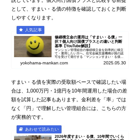
説しています。個人向け国債プラスと比較する前提
として、すまい・る債の特徴を確認しておくと判断
しやすくなります。
修繕積立金の運用は「すまい・る債」一
択？個人向け国債プラスとの違いと判断
基準【YouTube解説】
マンション管理組合の修繕積立金を効率的に積立
て・運用したい方へ。住宅金融支援機構が国の認
可を受けて発行する「マンションすまい・る債」
を、マンション管理士兼FP１級資格者が解説。1
yokohama-mankan.com
2025.05.30
口50万円から最大10回継続購入可能で、計画的な
積立てをサポート。
すまい・る債を実際の受取額ベースで確認したい場
合は、1,000万円・1億円を10年間運用した場合の差
額を試算した記事もあります。金利差を「率」では
なく「円」で理解したい管理組合には、こちらの方
が実務的です。
2026年度すまい・る債、10年間でいくら