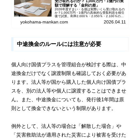
受け取れるのか？ 1,000万円・1億円の実
額で理解する「金利の差」
2026年度すまい・る債は実際いくら受け取れるの
か？1,000万円・1億円の具体的な受取利息を税引
後で試算。利率2.000％・2.050％・2.100％の差
が、管理組合にどれだけの金額差を生むのかを、
yokohama-mankan.com
2026.04.11
マンション管理士兼FP1級の筆者が分かりやすく
解説します。
中途換金のルールには注意が必要
個人向け国債プラスを管理組合が検討する際は、中
途換金だけでなく譲渡制限も確認しておく必要があ
ります。法人等が国から購入した個人向け国債プラ
スを、別の法人等や個人に譲渡することはできませ
ん。また、中途換金についても、発行後1年間は原
則として換金できないという制限があります。
例外として、法人等の場合は「解散した場合」や
「災害救助法が適用された災害により被害を受けた