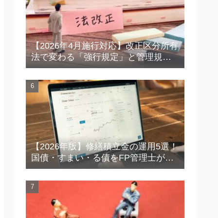
【2026年4月施行対応】改正区分所有
法で変わる「強行規定」と管理規約
｜総会・規約改定で今すぐ確認した
いポイント
【2026年版】修繕積立金の運用5選！
国債・すまい・る債をFP管理士が徹
底比較