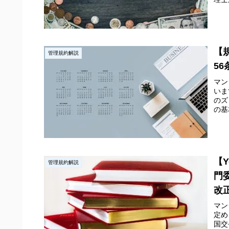
【
管理規約解説
5
マン
いま
のズ
の基
【
管理規約解説
門
改
マン
定め
国交