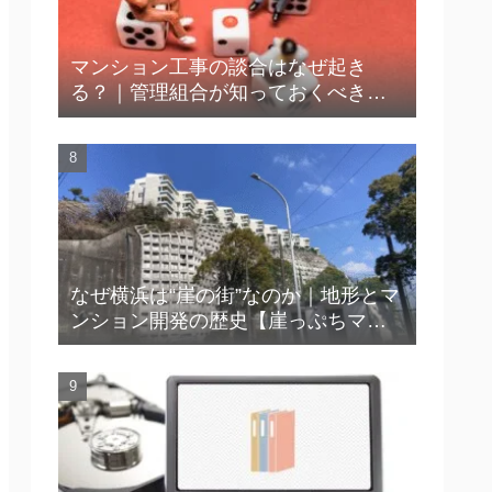
マンション工事の談合はなぜ起き
る？｜管理組合が知っておくべき実
態と防止策
なぜ横浜は“崖の街”なのか｜地形とマ
ンション開発の歴史【崖っぷちマン
ション™】