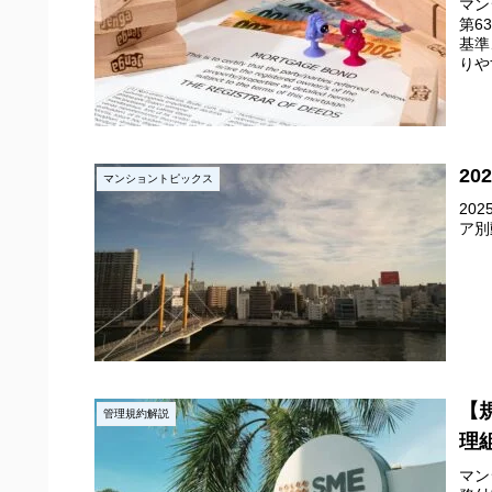
マン
第6
基準
りや
2
マンショントピックス
20
ア別
【
管理規約解説
理
マン