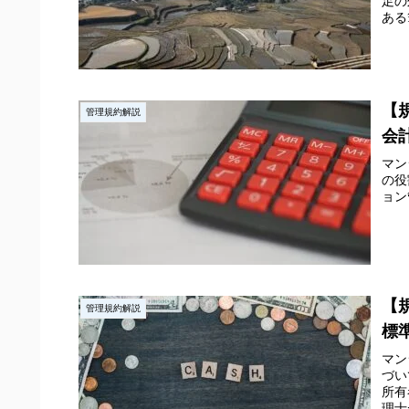
足の
ある
【
管理規約解説
会
マン
の役
ョン
【
管理規約解説
標
マン
づい
所有
理士