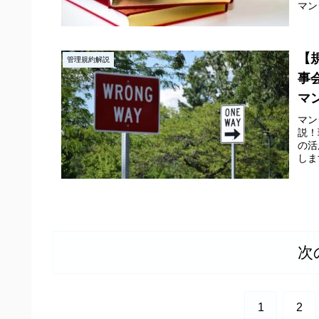
マン
【
管理規約解説
事
マ
マン
説！
の活
しま
次
1
2