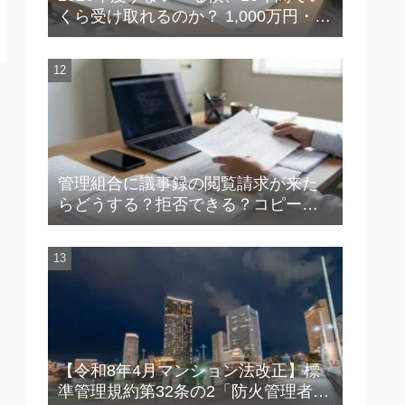
くら受け取れるのか？ 1,000万円・1
億円の実額で理解する「金利の差」
管理組合に議事録の閲覧請求が来た
らどうする？拒否できる？コピー対
応の実務を解説
【令和8年4月マンション法改正】標
準管理規約第32条の2「防火管理者」