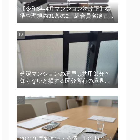
【令和8年4月マンション法改正】標
準管理規約31条の2「組合員名簿」の
実務ポイント【連絡不能・災害対応
で困らないために】
分譲マンションの網戸は共用部分？
知らないと損する区分所有の境界線
【YouTube解説付き】
2026年度すまい・る債、10年間でい