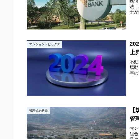
務付
法、
士が
2
マンショントピックス
上
不動
場動
年の
【
管理規約解説
管
マン
組合