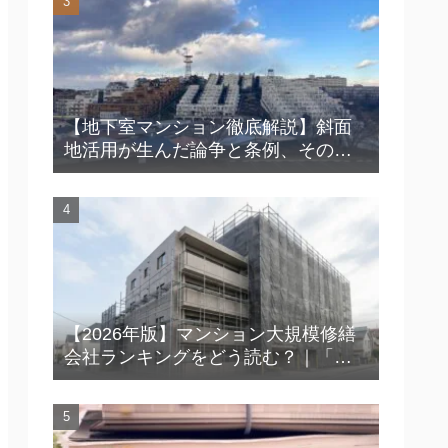
【地下室マンション徹底解説】斜面
地活用が生んだ論争と条例、その知
られざる魅力とは？
【2026年版】マンション大規模修繕
会社ランキングをどう読む？｜「上
位＝安心」ではない時代の見極め方