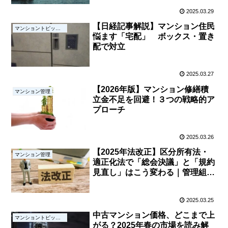
2025.03.29
【日経記事解説】マンション住民
マンショントピックス
悩ます「宅配」 ボックス・置き
配で対立
2025.03.27
【2026年版】マンション修繕積
マンション管理
立金不足を回避！３つの戦略的ア
プローチ
2025.03.26
【2025年法改正】区分所有法・
マンション管理
適正化法で「総会決議」と「規約
見直し」はこう変わる｜管理組合
が今やるべき3つの準備
【YouTube解説付き】
2025.03.25
中古マンション価格、どこまで上
マンショントピックス
がる？2025年春の市場を読み解