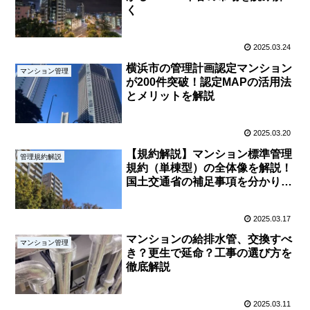
く
2025.03.24
横浜市の管理計画認定マンション
マンション管理
が200件突破！認定MAPの活用法
とメリットを解説
2025.03.20
【規約解説】マンション標準管理
管理規約解説
規約（単棟型）の全体像を解説！
国土交通省の補足事項を分かりや
すく紹介
2025.03.17
マンションの給排水管、交換すべ
マンション管理
き？更生で延命？工事の選び方を
徹底解説
2025.03.11