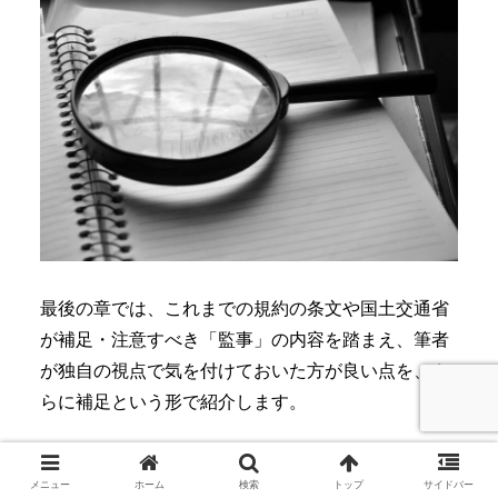
最後の章では、これまでの規約の条文や国土交通省
が補足・注意すべき「監事」の内容を踏まえ、筆者
が独自の視点で気を付けておいた方が良い点を、さ
らに補足という形で紹介します。
監事は理事長とともに非常に重要な立ち位
メニュー
ホーム
検索
トップ
サイドバー