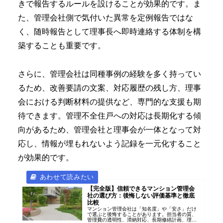
きで報告するルールを設けることが効果的です。ま
た、管理会社側で気付いた異常を定例報告ではな
く、随時報告として理事長へ即時連絡する体制を構
築することも重要です。
さらに、管理会社は同種事例の経験を多く持ってい
るため、改善要請の文案、対応履歴の残し方、理事
会における判断材料の提供など、専門的な支援も期
待できます。管理不全住戸への対応は長期化する傾
向があるため、管理会社と理事会が一体となって対
応し、情報が埋もれないよう記録を一元化すること
が効果的です。
【完全版】信頼できるマンション管理会
社の選び方：後悔しない評価基準と徹底
比較
マンション管理会社は「知名度」や「安さ」だけ
で選ぶと後悔することがあります。担当者の質、
管理費の透明性、滞納対応、長期修繕計画、理事