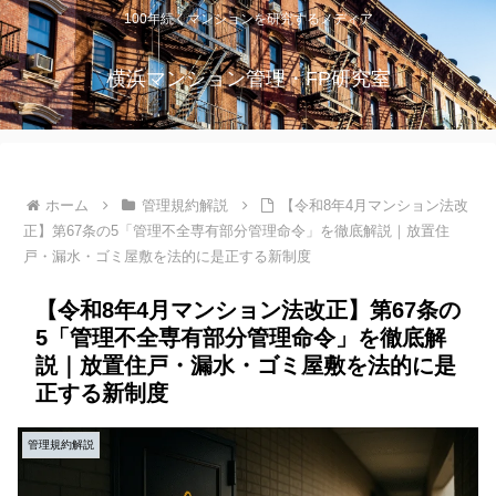
100年続くマンションを研究するメディア
横浜マンション管理・FP研究室
ホーム
管理規約解説
【令和8年4月マンション法改
正】第67条の5「管理不全専有部分管理命令」を徹底解説｜放置住
戸・漏水・ゴミ屋敷を法的に是正する新制度
【令和8年4月マンション法改正】第67条の
5「管理不全専有部分管理命令」を徹底解
説｜放置住戸・漏水・ゴミ屋敷を法的に是
正する新制度
管理規約解説