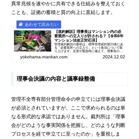
異常兆候を速やかに共有できる仕組みを整えておく
ことも、証拠の蓄積と質の向上に直結します。
【規約解説】理事長はマンション内の必
要箇所への立入りが許される？【令和8年
マンション法改正対応済】
管理規約解説の最初は、標準管理規約第23条にあ
る「必要箇所への立入り」という条項について取
り上げます。災害や緊急時に備えて、理事長の権
限が大きくなっている条項ですが、その捉え方と
yokohama-mankan.com
2024.12.02
ともに管理組合として注意すべき事項も考えられ
ます。
理事会決議の内容と議事録整備
管理不全専有部分管理命令の申立てには理事会決議
が必須とされていますが、ここで求められるのは単
なる形式的な承認ではありません。裁判所は「理事
会がどのような事実関係を把握し、どのような判断
プロセスを経て申立てに至ったのか」を重視しま