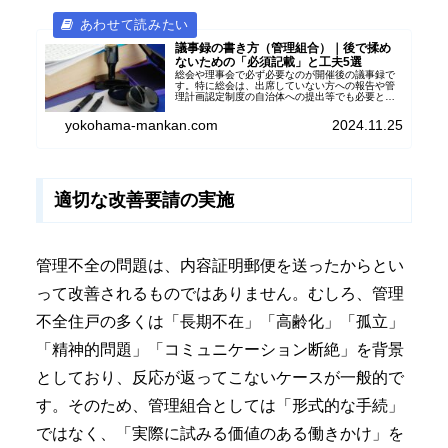
議事録の書き方（管理組合）｜後で揉め
ないための「必須記載」と工夫5選
総会や理事会で必ず必要なのが開催後の議事録で
す。特に総会は、出席していない方への報告や管
理計画認定制度の自治体への提出等でも必要とな
り、分かりやすく記載することが重要です。作成
時に工夫したいポイント５つを含め議事録の記事
yokohama-mankan.com
2024.11.25
を紹介します。
適切な改善要請の実施
管理不全の問題は、内容証明郵便を送ったからとい
って改善されるものではありません。むしろ、管理
不全住戸の多くは「長期不在」「高齢化」「孤立」
「精神的問題」「コミュニケーション断絶」を背景
としており、反応が返ってこないケースが一般的で
す。そのため、管理組合としては「形式的な手続」
ではなく、「実際に試みる価値のある働きかけ」を