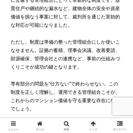
に苦慮する管理組合にとって革新的な制度です。放
置住戸や継続的な漏水など、建物全体の安全や資産
価値を損なう事案に対して、裁判所を通じた実効的
な対応が可能になりました。
ただし、制度は準備の整った管理組合にしか使いこ
なせません。証拠の蓄積、理事会決議、改善要請、
財源確保、管理会社との連携など、事前の仕組みづ
くりこそが成功の鍵となります。
専有部分の問題を“仕方ない”で終わらせない。この
制度を正しく理解し、運用できる管理組合こそが、
これからのマンション価値を守る重要な存在になる
でしょう。
メニュー
ホーム
検索
トップ
サイドバー
▼ 広告を除去してきれいに印刷