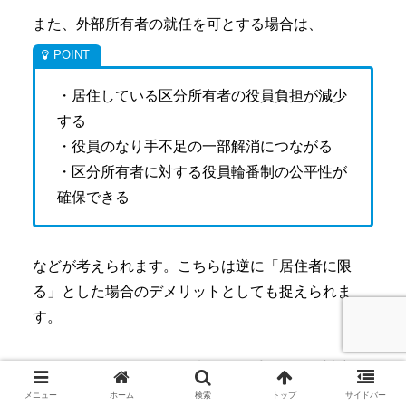
また、外部所有者の就任を可とする場合は、
・居住している区分所有者の役員負担が減少
する
・役員のなり手不足の一部解消につながる
・区分所有者に対する役員輪番制の公平性が
確保できる
などが考えられます。こちらは逆に「居住者に限
る」とした場合のデメリットとしても捉えられま
す。
したがって、こちらも将来のなり手不足への対応を
考える場合、縛りを付けない考え方は有効な手段で
メニュー
ホーム
検索
トップ
サイドバー