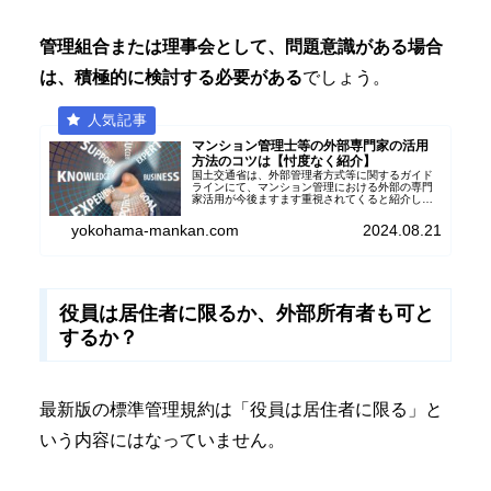
管理組合または理事会として、問題意識がある場合
は、積極的に検討する必要がある
でしょう。
マンション管理士等の外部専門家の活用
方法のコツは【忖度なく紹介】
国土交通省は、外部管理者方式等に関するガイド
ラインにて、マンション管理における外部の専門
家活用が今後ますます重視されてくると紹介して
います。マンション管理組合として、具体的にマ
ンション管理士等の外部専門家をどのように活用
yokohama-mankan.com
2024.08.21
すればよいのか、その活用方法を紹介します。
役員は居住者に限るか、外部所有者も可と
するか？
最新版の標準管理規約は「役員は居住者に限る」と
いう内容にはなっていません。