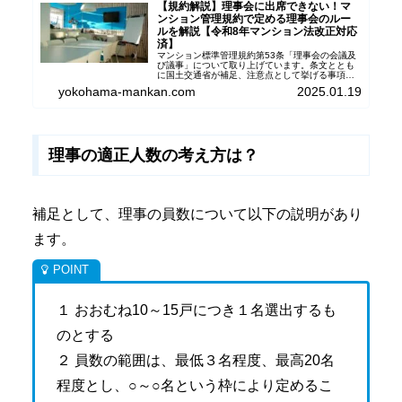
【規約解説】理事会に出席できない！マ
ンション管理規約で定める理事会のルー
ルを解説【令和8年マンション法改正対応
済】
マンション標準管理規約第53条「理事会の会議及
び議事」について取り上げています。条文ととも
に国土交通省が補足、注意点として挙げる事項、
更にはマンション管理士である筆者独自の観点か
yokohama-mankan.com
2025.01.19
ら、管理組合や区分所有者に気を付けておくべき
事項を紹介します。
理事の適正人数の考え方は？
補足として、理事の員数について以下の説明があり
ます。
１ おおむね10～15戸につき１名選出するも
のとする
２ 員数の範囲は、最低３名程度、最高20名
程度とし、○～○名という枠により定めるこ