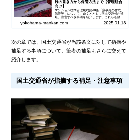
録の書き方から保管方法まで【管理組合
向け】
マンション標準管理規約第49条「議事録の作成、
保管等」について、条文とともに国土交通省が補
足、注意すべき事項を紹介します。これらを踏ま
えて筆者独自の観点から管理組合や区分所有者が
yokohama-mankan.com
2025.01.18
気を付けておくべき点をさらに補足して紹介しま
す。
次の章では、国土交通省が当該条文に対して指摘や
補足する事項について、筆者の補足もさらに交えて
紹介します。
国土交通省が指摘する補足・注意事項