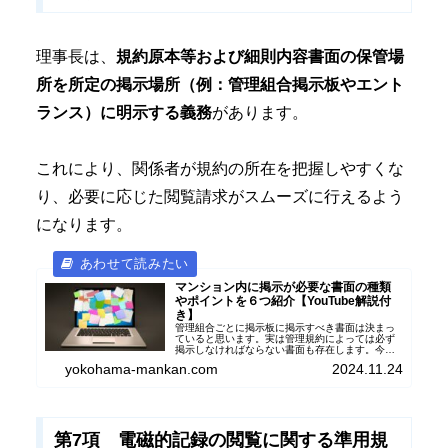
理事長は、
規約原本等および細則内容書面の保管場
所を所定の掲示場所（例：管理組合掲示板やエント
ランス）に明示する義務
があります。
これにより、関係者が規約の所在を把握しやすくな
り、必要に応じた閲覧請求がスムーズに行えるよう
になります。
マンション内に掲示が必要な書面の種類
やポイントを６つ紹介【YouTube解説付
き】
管理組合ごとに掲示板に掲示すべき書面は決まっ
ていると思います。実は管理規約によっては必ず
掲示しなければならない書面も存在します。今回
のコラムでは具体的な掲示書面の例とともに、掲
yokohama-mankan.com
2024.11.24
示の際に注意しておきたいポイントを６つ紹介し
ます。
第7項 電磁的記録の閲覧に関する準用規