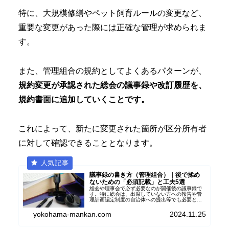
特に、大規模修繕やペット飼育ルールの変更など、
重要な変更があった際には正確な管理が求められま
す。
また、管理組合の規約としてよくあるパターンが、
規約変更が承認された総会の議事録や改訂履歴を、
規約書面に追加していくことです。
これによって、新たに変更された箇所が区分所有者
に対して確認できることとなります。
議事録の書き方（管理組合）｜後で揉め
ないための「必須記載」と工夫5選
総会や理事会で必ず必要なのが開催後の議事録で
す。特に総会は、出席していない方への報告や管
理計画認定制度の自治体への提出等でも必要とな
り、分かりやすく記載することが重要です。作成
時に工夫したいポイント５つを含め議事録の記事
yokohama-mankan.com
2024.11.25
を紹介します。