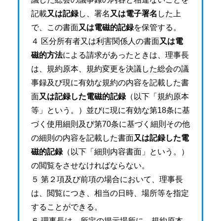
記載
又は記録
し、署名
又は電子署名
した上
で、この書面
又は電磁的記録
を保管する。
４ 区分所有者又は利害関係人の書面
又は電
磁的方法
による請求があったときは、理事長
は、規約原本、規約変更を決議した総会の議
事録及び現に有効な規約の内容を記載した書
面
又は記録した電磁的記録
（以下「規約原本
等」という。）並びに現に有効な第18条に基
づく使用細則及び第70条に基づく細則その他
の細則の内容を記載した書面
又は記録した電
磁的記録
（以下「細則内容書面」という。）
の閲覧をさせなければならない。
５ 第２項及び前項の場合において、理事長
は、閲覧につき、相当の日時、場所等を指定
することができる。
６ 理事長は、所定の掲示場所に、規約原本