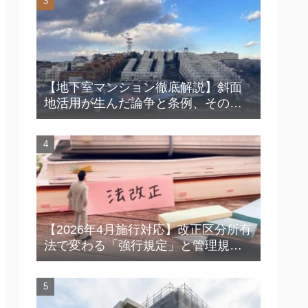
【地下室マンション徹底解説】斜面
地活用が生んだ論争と条例、その知
られざる魅力とは？
【2026年4月施行対応】改正区分所有
法で変わる「強行規定」と管理規約
｜総会・規約改定で今すぐ確認した
いポイント