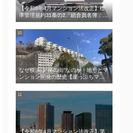
【令和8年4月マンション法改正】標
準管理規約31条の2「組合員名簿」の
実務ポイント【連絡不能・災害対応
で困らないために】
なぜ横浜は“崖の街”なのか｜地形とマ
ンション開発の歴史【崖っぷちマン
ション™】
【令和8年4月マンション法改正】第