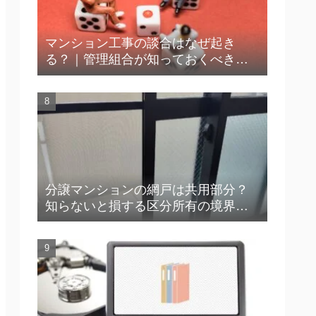
マンション工事の談合はなぜ起き
る？｜管理組合が知っておくべき実
態と防止策
分譲マンションの網戸は共用部分？
知らないと損する区分所有の境界線
【YouTube解説付き】