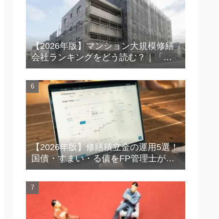
【2026年版】マンション大規模修繕
会社ランキングをどう読む？｜「上
位＝安心」ではない時代の見極め方
【2026年版】修繕積立金の運用5選！
国債・すまい・る債をFP管理士が徹
底比較