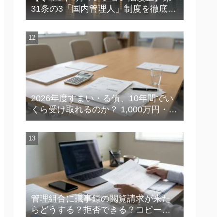
31条の3「国内管理人」制度を徹底解
説
2026年度すまい・る債、10年間でい
くら受け取れるのか？ 1,000万円・1
億円の実額で理解する「金利の差」
管理組合に議事録の閲覧請求が来た
らどうする？拒否できる？コピー対