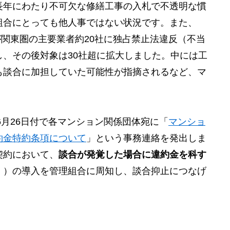
長年にわたり不可欠な修繕工事の入札で不透明な慣
組合にとっても他人事ではない状況です。また、
が関東圏の主要業者約20社に独占禁止法違反（不当
、その後対象は30社超に拡大しました。中には工
も談合に加担していた可能性が指摘されるなど、マ
。
6月26日付で各マンション関係団体宛に「
マンショ
約金特約条項について
」という事務連絡を発出しま
契約において、
談合が発覚した場合に違約金を科す
」）の導入を管理組合に周知し、談合抑止につなげ