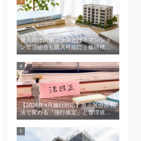
個人向け国債プラスとは？マンショ
ン管理組合も購入可能に｜修繕積立
金運用の新たな選択肢を解説
【2026年4月施行対応】改正区分所有
法で変わる「強行規定」と管理規約
｜総会・規約改定で今すぐ確認した
いポイント