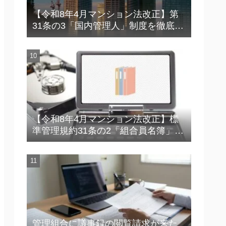
【令和8年4月マンション法改正】第
31条の3「国内管理人」制度を徹底解
説
【令和8年4月マンション法改正】標
準管理規約31条の2「組合員名簿」の
実務ポイント【連絡不能・災害対応
で困らないために】
管理組合に議事録の閲覧請求が来た