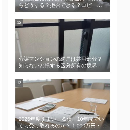
らどうする？拒否できる？コピー対
応の実務を解説
分譲マンションの網戸は共用部分？
知らないと損する区分所有の境界線
【YouTube解説付き】
2026年度すまい・る債、10年間でい
くら受け取れるのか？ 1,000万円・1