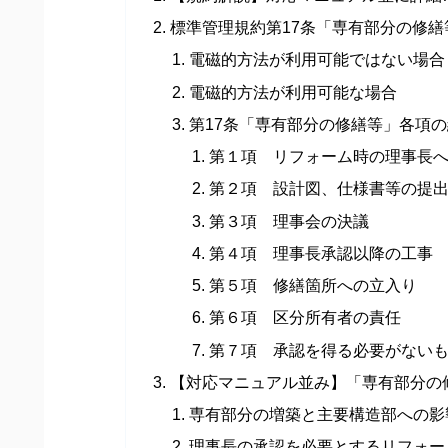
標準管理規約第17条「専有部分の修繕
電磁的方法が利用可能ではない場合
電磁的方法が利用可能な場合
第17条「専有部分の修繕等」各項
第１項 リフォーム時の理事長
第２項 設計図、仕様書等の提
第３項 理事会の決議
第４項 理事長承認以降の工事
第５項 修繕箇所への立入り
第６項 区分所有者の責任
第７項 承認を得る必要がない
【対応マニュアル並み】「専有部分の
専有部分の増築と主要構造部への影
理事長の承認を必要とするリフォー