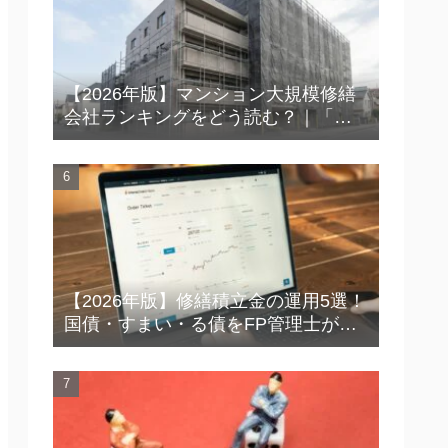
【2026年版】マンション大規模修繕
会社ランキングをどう読む？｜「上
位＝安心」ではない時代の見極め方
【2026年版】修繕積立金の運用5選！
国債・すまい・る債をFP管理士が徹
底比較