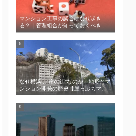
マンション工事の談合はなぜ起き
る？｜管理組合が知っておくべき実
態と防止策
なぜ横浜は“崖の街”なのか｜地形とマ
ンション開発の歴史【崖っぷちマン
ション™】