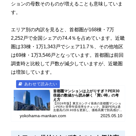
ションの母数そのものが増えることも意味していま
す。
エリア別の内訳を見ると、首都圏が168棟・7万
2,252戸で全国シェアの74.4％を占めています。近畿
圏は33棟・1万1,343戸でシェア11.7％、その他地区
は69棟・1万3,546戸となっています。首都圏は前回
調査時と比較して戸数が減少していますが、近畿圏
は増加しています。
首都圏マンションは上がりすぎ？PER30
倍超の数値から読み解く「買い時」の考
え方
【2024年版】東京カンテイ発表の首都圏マンショ
ンPERと世帯年収倍率をチェック。新築PERは過
去最高の28.93倍を更新し、価格高騰で割高感が強
まる実態を解説。年収800万円世帯で購入しやす
yokohama-mankan.com
2025.05.10
いエリア、駅別ランキングなどを掲載。