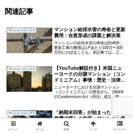
関連記事
マンション給排水管の寿命と更新
マンショントピックス
費用：合意形成の課題と解決策
マンションの給排水管の寿命は約40年。
更新工事の費用は1戸あたり100万〜300
万円にのぼることも。本記事では、工事
の種類や費用負担の課題、合意形成のポ
イントをマンション管理士が詳しく解説
します。
【YouTube解説付き】米国ニュ
マンショントピックス
ーヨークの分譲マンション（コン
ドミニアム）事情：歴史・法律・
管理組合制度を徹底解説
ニューヨークにおける分譲マンション
（コンドミニアム）の歴史から、1964年
のCondominium Act（州法）成立、管理
規約の仕組み、理事会制度、さらには日
本や欧州との比較までを、分かりやすく
解説します。
「納期未回答」が始まった｜中東
マンショントピックス
危機で揺らぐ住宅・マンション修
繕現場
メニュー
ホーム
検索
トップ
サイドバー
中東危機による建材不足で「納期未回