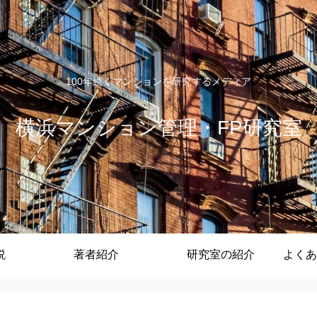
100年続くマンションを研究するメディア
横浜マンション管理・FP研究室
説
著者紹介
研究室の紹介
よくあ