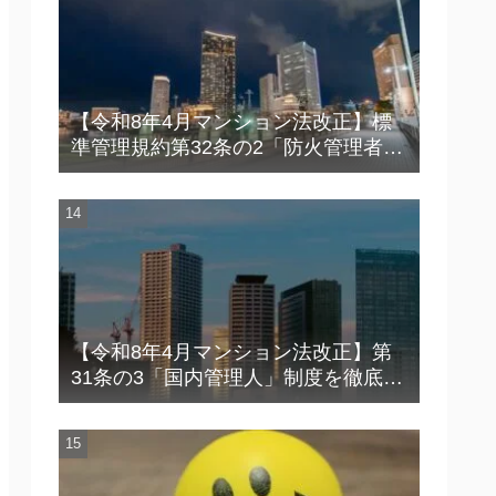
【令和8年4月マンション法改正】標
準管理規約第32条の2「防火管理者」
徹底解説 — 義務化の境界線、選任要
件、統括体制
【令和8年4月マンション法改正】第
31条の3「国内管理人」制度を徹底解
説