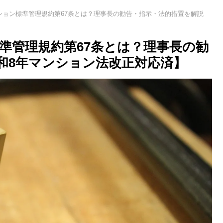
マンション標準管理規約第67条とは？理事長の勧告・指示・法的措置を解説
標準管理規約第67条とは？理事長の勧
和8年マンション法改正対応済】