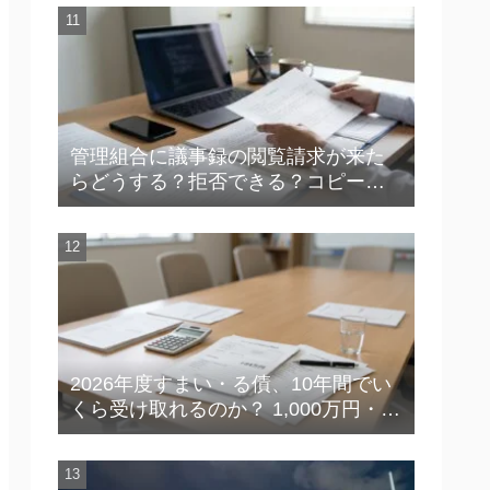
管理組合に議事録の閲覧請求が来た
らどうする？拒否できる？コピー対
応の実務を解説
2026年度すまい・る債、10年間でい
くら受け取れるのか？ 1,000万円・1
億円の実額で理解する「金利の差」