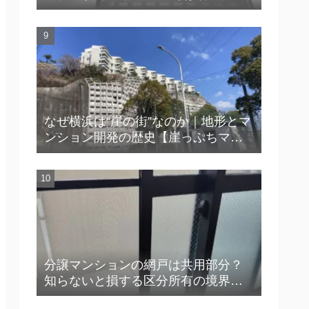
実務ポイント【連絡不能・災害対応
で困らないために】
なぜ横浜は“崖の街”なのか｜地形とマ
ンション開発の歴史【崖っぷちマン
ション™】
分譲マンションの網戸は共用部分？
知らないと損する区分所有の境界線
【YouTube解説付き】