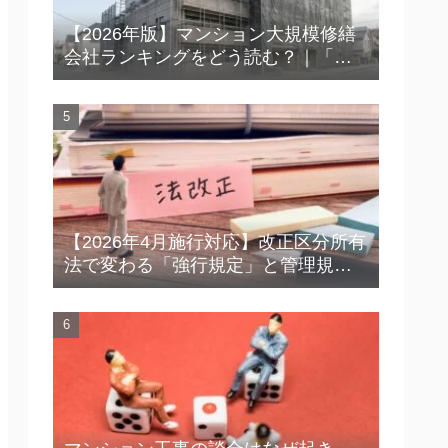
【2026年版】マンション大規模修繕
会社ランキングをどう読む？｜「上
位＝安心」ではない時代の見極め方
【2026年4月施行対応】改正区分所有
法で変わる「強行規定」と管理規約
｜総会・規約改定で今すぐ確認した
いポイント