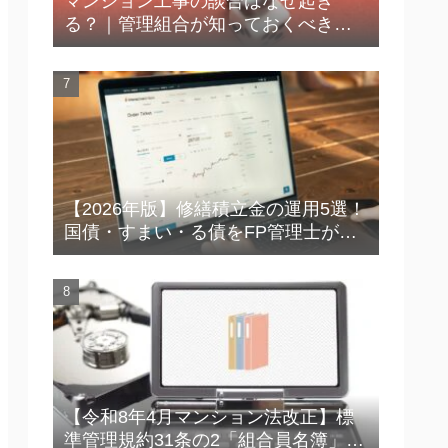
マンション工事の談合はなぜ起き
る？｜管理組合が知っておくべき実
態と防止策
【2026年版】修繕積立金の運用5選！
国債・すまい・る債をFP管理士が徹
底比較
【令和8年4月マンション法改正】標
準管理規約31条の2「組合員名簿」の