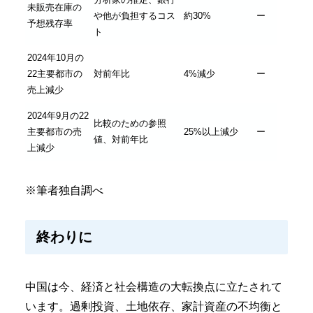
未販売在庫の
や他が負担するコス
約30%
ー
予想残存率
ト
2024年10月の
22主要都市の
対前年比
4%減少
ー
売上減少
2024年9月の22
比較のための参照
主要都市の売
25%以上減少
ー
値、対前年比
上減少
※筆者独自調べ
終わりに
中国は今、経済と社会構造の大転換点に立たされて
います。過剰投資、土地依存、家計資産の不均衡と