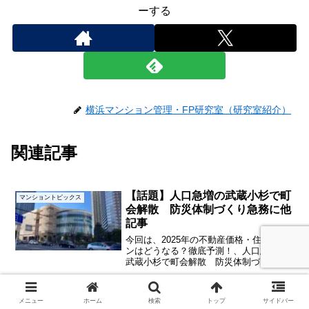
ーする
横浜マンション管理・FP研究室（研究室紹介）
関連記事
【話題】人口急増の武蔵小杉で町
マンショントピックス
会解散 防災体制づくり急務に他
記事
今回は、2025年の不動産価格・住宅ロー
ンはどうなる？徹底予測！、人口急増の
武蔵小杉で町会解散 防災体制づくり急
務に－News潜望展望、中古マンション価
格、広がる格差 立地や金利が影響、の
各記事について紹介するとともに、一言
【記事解説】マンション組合、資
マンショントピックス
メニュー
ホーム
検索
トップ
サイドバー
解説入れています。