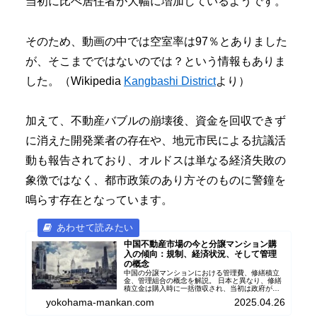
当初に比べ居住者が大幅に増加しているようです。
そのため、動画の中では空室率は97％とありました
が、そこまでではないのでは？という情報もありま
した。（Wikipedia
Kangbashi District
より）
加えて、不動産バブルの崩壊後、資金を回収できず
に消えた開発業者の存在や、地元市民による抗議活
動も報告されており、オルドスは単なる経済失敗の
象徴ではなく、都市政策のあり方そのものに警鐘を
鳴らす存在となっています。
中国不動産市場の今と分譲マンション購
入の傾向：規制、経済状況、そして管理
の概念
中国の分譲マンションにおける管理費、修繕積立
金、管理組合の概念を解説。 日本と異なり、修繕
積立金は購入時に一括徴収され、当初は政府が管
理し、管理組合に相当する区分所有者大会が存
yokohama-mankan.com
2025.04.26
在。日中のマンション管理制度の違いを理解する
上で役立つ情報が満載です。