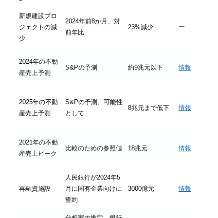
新規建設プロ
2024年前8か月、対
ジェクトの減
23%減少
ー
前年比
少
2024年の不動
S&Pの予測
約9兆元以下
情報
産売上予測
2025年の不動
S&Pの予測、可能性
8兆元まで低下
情報
産売上予測
として
2021年の不動
比較のための参照値
18兆元
情報
産売上ピーク
人民銀行が2024年5
再融資施設
月に国有企業向けに
3000億元
情報
誓約
分析家の推定、銀行