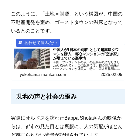
このように、「土地＝財源」という構図が、中国の
不動産開発を歪め、ゴーストタウンの温床となって
いるとのことです。
中国人が｢日本の別荘｣として超高級タワ
マンを購入…都心マンションの｢空き家｣
が増えている裏事情
今回、プレジデントの以下の記事が気になりまし
たので紹介です。この記事では、都心部の高級タ
ワーマンションが外国人、特に中国人富裕層によ
って「日本の別荘」として購入され、その結果、
yokohama-mankan.com
2025.02.05
都心のマンションに空き家が増加している現状
と、その背後にある要因...
現地の声と社会の歪み
実際にオルドスを訪れたBappa Shotaさんの映像か
らは、都市の見た目とは裏腹に、人の気配がほとん
ど感じられない光景が記録されています。