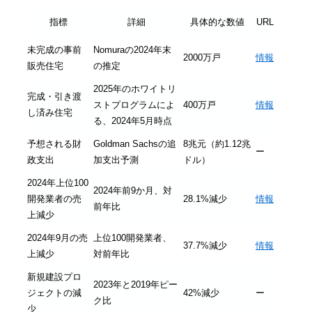
指標
詳細
具体的な数値
URL
未完成の事前
Nomuraの2024年末
2000万戸
情報
販売住宅
の推定
2025年のホワイトリ
完成・引き渡
ストプログラムによ
400万戸
情報
し済み住宅
る、2024年5月時点
予想される財
Goldman Sachsの追
8兆元（約1.12兆
ー
政支出
加支出予測
ドル）
2024年上位100
2024年前9か月、対
開発業者の売
28.1%減少
情報
前年比
上減少
2024年9月の売
上位100開発業者、
37.7%減少
情報
上減少
対前年比
新規建設プロ
2023年と2019年ピー
ジェクトの減
42%減少
ー
ク比
少