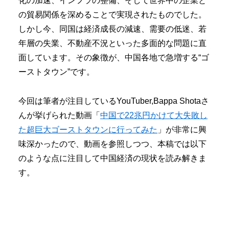
化の加速、インフラの整備、そして世界中の企業と
の貿易関係を深めることで実現されたものでした。
しかし今、同国は経済成長の減速、需要の低迷、若
年層の失業、不動産不況といった多面的な問題に直
面しています。その象徴が、中国各地で急増する“ゴ
ーストタウン”です。
今回は筆者が注目しているYouTuber,Bappa Shotaさ
んが挙げられた動画「
中国で22兆円かけて大失敗し
た超巨大ゴーストタウンに行ってみた
」が非常に興
味深かったので、動画を参照しつつ、本稿では以下
のような点に注目して中国経済の現状を読み解きま
す。